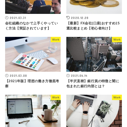
2021.03.31
2020.12.28
会社組織のなかで上手くやってい
【最新】FX会社(口座)おすすめ15
く方法【実証されています】
選比較まとめ【初心者向け】
Work
Work
2021.03.08
2021.06.14
【2021年版】理想の働き方徹底考
【半沢直樹】銀行員の特徴と闇に
察
包まれた銀行内部とは？
Work
Work