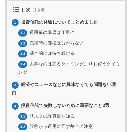
目次
[
非表示
]
投資信託の体験についてまとめました
1
運用前の準備は丁寧に
1.1
売却時の価格は分からない
1.2
基本的には持ち続ける
1.3
大事なのは売るタイミングよりも買うタイミ
1.4
ング
経済やニュースなどに興味なくても問題ない理
2
由
投資信託で失敗しないために重要なこと3選
3
リスクの許容量を知る
3.1
貯蓄から運用に回す割合に注意
3.2