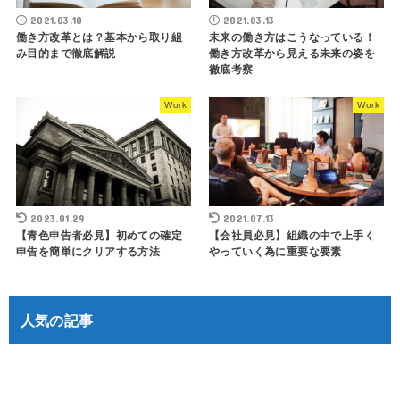
2021.03.10
2021.03.13
働き方改革とは？基本から取り組
未来の働き方はこうなっている！
み目的まで徹底解説
働き方改革から見える未来の姿を
徹底考察
Work
Work
2023.01.29
2021.07.13
【青色申告者必見】初めての確定
【会社員必見】組織の中で上手く
申告を簡単にクリアする方法
やっていく為に重要な要素
人気の記事