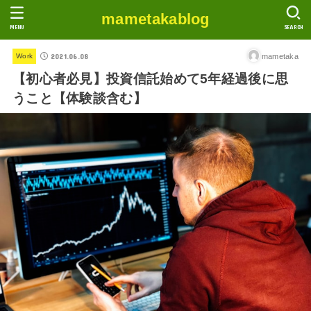
mametakablog
MENU
SEARCH
2021.06.08
mametaka
Work
【初心者必見】投資信託始めて5年経過後に思
うこと【体験談含む】