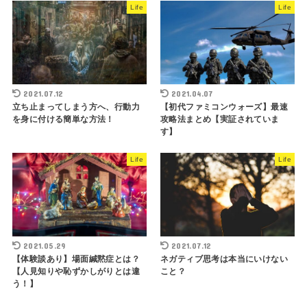
Life
Life
2021.07.12
2021.04.07
立ち止まってしまう方へ、行動力
【初代ファミコンウォーズ】最速
を身に付ける簡単な方法！
攻略法まとめ【実証されていま
す】
Life
Life
2021.05.29
2021.07.12
【体験談あり】場面緘黙症とは？
ネガティブ思考は本当にいけない
【人見知りや恥ずかしがりとは違
こと？
う！】