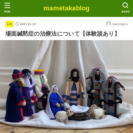
mametakablog
MENU
SEARCH
2021.05.22
mametaka
Life
場面緘黙症の治療法について【体験談あり】