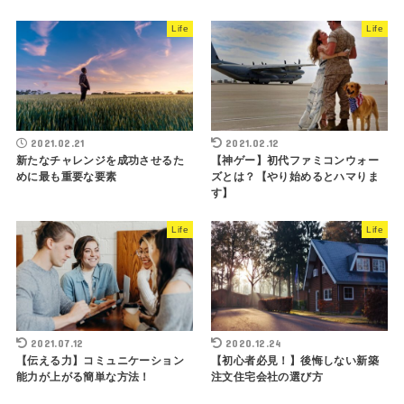
Life
Life
2021.02.21
2021.02.12
新たなチャレンジを成功させるた
【神ゲー】初代ファミコンウォー
めに最も重要な要素
ズとは？【やり始めるとハマりま
す】
Life
Life
2021.07.12
2020.12.24
【伝える力】コミュニケーション
【初心者必見！】後悔しない新築
能力が上がる簡単な方法！
注文住宅会社の選び方