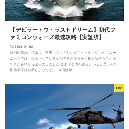
【デビラートウ・ラストドリーム】初代フ
ァミコンウォーズ最速攻略【実証済】
2021.04.02
前回の基地占領編は、実際にプレイしながらタマタマジマのブルー
ムーンでは、公表されているなかで最速記録を大幅更新することが
できた喜びから記事にしました(まあ非公表の強者がいると思うので
世界最速は名乗りませんが)。 今回は第...
Life