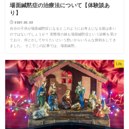
場面緘黙症の治療法について【体験談あ
り】
2021.05.22
自分の子供が場面緘黙症になるとこのようにお考えになる親は多い
のではないでしょうか？ 実際僕の娘も場面緘黙症という診断を受け
ており、何とかしてやりたいという想いからいろんな挑戦をしてき
ました。 そこでこの記事では、場面緘黙...
Life