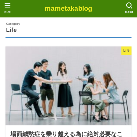
mametakablog
MENU
SEARCH
Life
Life
場面緘黙症を乗り越える為に絶対必要なこ