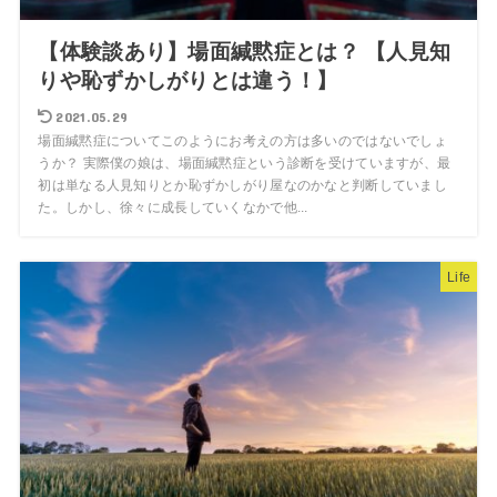
【体験談あり】場面緘黙症とは？ 【人見知
りや恥ずかしがりとは違う！】
2021.05.29
場面緘黙症についてこのようにお考えの方は多いのではないでしょ
うか？ 実際僕の娘は、場面緘黙症という診断を受けていますが、最
初は単なる人見知りとか恥ずかしがり屋なのかなと判断していまし
た。しかし、徐々に成長していくなかで他...
Life