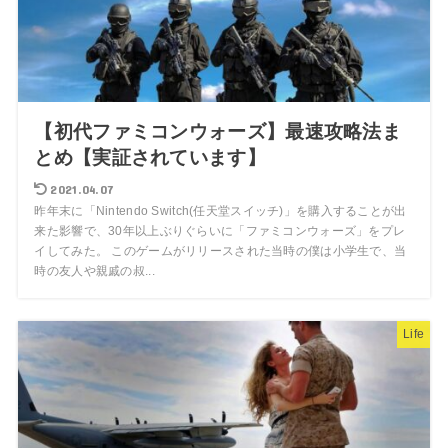
【初代ファミコンウォーズ】最速攻略法ま
とめ【実証されています】
2021.04.07
昨年末に「Nintendo Switch(任天堂スイッチ)」を購入することが出
来た影響で、30年以上ぶりぐらいに「ファミコンウォーズ」をプレ
イしてみた。 このゲームがリリースされた当時の僕は小学生で、当
時の友人や親戚の叔...
Life