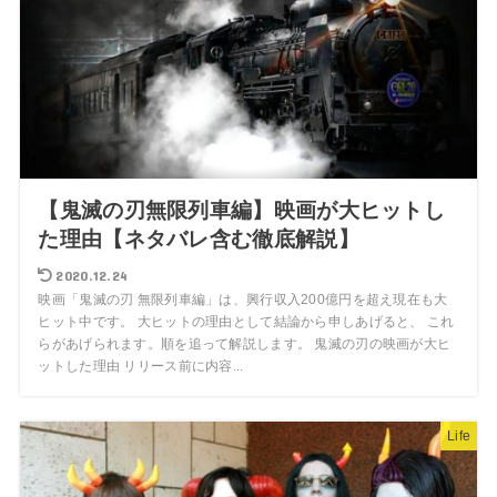
【鬼滅の刃無限列車編】映画が大ヒットし
た理由【ネタバレ含む徹底解説】
2020.12.24
映画「鬼滅の刃 無限列車編」は、興行収入200億円を超え現在も大
ヒット中です。 大ヒットの理由として結論から申しあげると、 これ
らがあげられます。順を追って解説します。 鬼滅の刃の映画が大ヒ
ットした理由 リリース前に内容...
Life